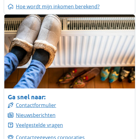
Hoe wordt mijn inkomen berekend?
Ga snel naar:
Contactformulier
Nieuwsberichten
Veelgestelde vragen
Contactgegevens corporaties