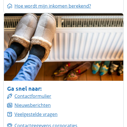
Hoe wordt mijn inkomen berekend?
Ga snel naar:
Contactformulier
Nieuwsberichten
Veelgestelde vragen
Contactgegevens corporaties