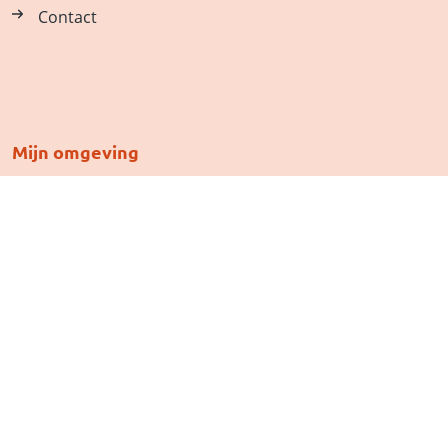
Contact
Mijn omgeving
Inloggen
Gebruikersnaam vergeten
Wachtwoord vergeten
Inschrijving activeren
Privacy